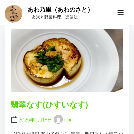
あわ乃里（あわのさと）
S
タグ:
なす
k
玄米と野菜料理、楽健法
i
p
t
o
c
o
n
t
e
n
t
翡翠なす(ひすいなす)
2025年9月18日
ichi