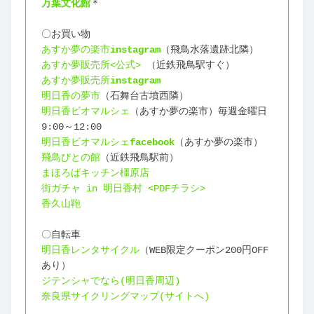
万葉文化館
＊
〇お買い物
あすか夢の楽市
instagram
（飛鳥水落遺跡北隣）
あすか夢販売所<公式>
 （近鉄飛鳥駅すぐ）
あすか夢販売所
instagram
明日香の夢市
（石舞台古墳西隣）
明日香ビオマルシェ
（あすか夢の楽市）毎週金曜日 
9:00～12:00
明日香ビオマルシェ
facebook
（あすか夢の楽市）
飛鳥びとの館
（近鉄飛鳥駅前）
まほろばキッチン橿原店
街ガチャ in 明日香村 <PDFチラシ>
香久山鞄
〇自転車
明日香レンタサイクル
（WEB限定クーポン200円OFF
あり）
ジテンシャでなら(明日香周辺)
奈良県サイクリングマップ(サイトへ)