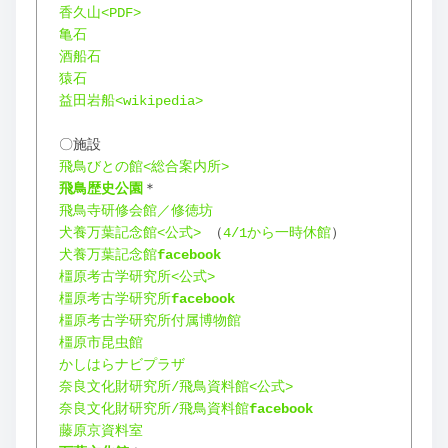
香久山<PDF>
亀石
酒船石
猿石
益田岩船<wikipedia>
〇施設
飛鳥びとの館<総合案内所>
飛鳥歴史公園
＊
飛鳥寺研修会館／修徳坊
犬養万葉記念館<公式>
 （
4/1から一時休館
）
犬養万葉記念館
facebook
橿原考古学研究所<公式>
橿原考古学研究所
facebook
橿原考古学研究所付属博物館
橿原市昆虫館
かしはらナビプラザ
奈良文化財研究所/飛鳥資料館<公式>
奈良文化財研究所/飛鳥資料館
facebook
藤原京資料室