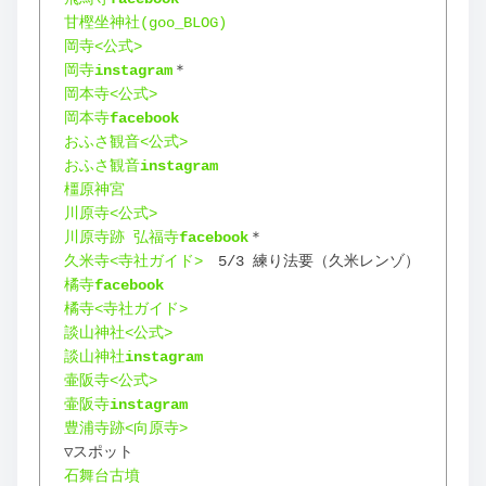
甘樫坐神社(goo_BLOG)
岡寺<公式>
岡寺
instagram
＊
岡本寺<公式>
岡本寺
facebook
おふさ観音<公式>
おふさ観音
instagram
橿原神宮
川原寺<公式>
川原寺跡 弘福寺
facebook
＊
久米寺<寺社ガイド>
　5/3 練り法要（久米レンゾ）
橘寺
facebook
橘寺<寺社ガイド>
談山神社<公式>
談山神社
instagram
壷阪寺<公式>
壷阪寺
instagram
豊浦寺跡<向原寺>
▽スポット
石舞台古墳