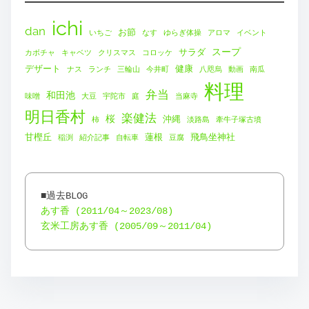
ichi
dan
お節
いちご
なす
ゆらぎ体操
アロマ
イベント
スープ
サラダ
カボチャ
キャベツ
クリスマス
コロッケ
デザート
健康
ナス
ランチ
三輪山
今井町
八咫烏
動画
南瓜
料理
弁当
和田池
味噌
大豆
宇陀市
庭
当麻寺
明日香村
楽健法
桜
沖縄
柿
淡路島
牽牛子塚古墳
甘樫丘
蓮根
飛鳥坐神社
稲渕
紹介記事
自転車
豆腐
あす香 (2011/04～2023/08)
玄米工房あす香 (2005/09～2011/04)