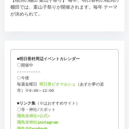
【稲渕の棚田 案山子祭り】 毎年、明日香村の稲渕の
棚田では、案山子祭りが開催されます。毎年 テーマ
が決められて…
■明日香村周辺イベントカレンダー
〇開催中
----------
〇今後
毎週金曜日 
明日香ビオマルシェ
（あすか夢の楽
市）※9:00～12:00
■リンク
集
（※はおすすめサイト）
〇寺・神社/スポット
飛鳥坐神社<公式>
飛鳥坐神社
instagram
飛鳥寺
facebook