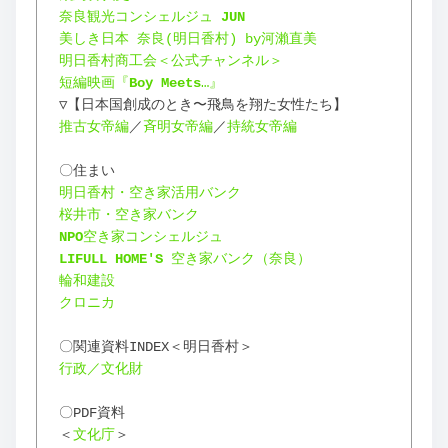
奈良観光コンシェルジュ 
JUN
美しき日本 奈良(明日香村) by河瀨直美
明日香村商工会＜公式チャンネル＞
短編映画『
Boy Meets
…』
▽【日本国創成のとき〜飛鳥を翔た女性たち】
推古女帝編
／
斉明女帝編
／
持統女帝編
〇住まい
明日香村・空き家活用バンク
桜井市・空き家バンク
NPO
空き家コンシェルジュ
LIFULL HOME'S 
空き家バンク（奈良）
輪和建設
クロニカ
〇関連資料INDEX＜明日香村＞
行政／文化財
〇PDF資料
＜
文化庁
＞