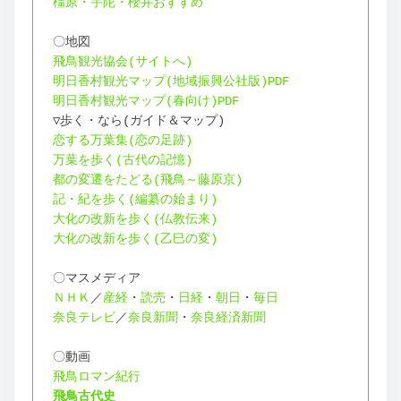
橿原・宇陀・櫻井おすすめ
〇地図
飛鳥観光協会(サイトへ)
明日香村観光マップ(地域振興公社版)PDF
明日香村観光マップ(春向け)PDF
▽歩く・なら(ガイド＆マップ)
恋する万葉集(恋の足跡)
万葉を歩く(古代の記憶)
都の変遷をたどる(飛鳥～藤原京)
記・紀を歩く(編纂の始まり)
大化の改新を歩く(仏教伝来)
大化の改新を歩く(乙巳の変)
〇マスメディア
ＮＨＫ
／
産経
・
読売
・
日経
・
朝日
・
毎日
奈良テレビ
／
奈良新聞
・
奈良経済新聞
〇動画
飛鳥ロマン紀行
飛鳥古代史