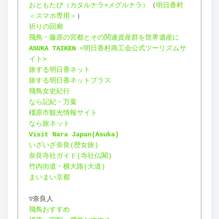
おともたび（カタルナラ×メグルナラ）
（
明日香村
＜スマホ専用＞
）
祈りの回廊
飛鳥・藤原の宮都とその関連資産群を世界遺産に
ASUKA TAIKEN
 <明日香村商工会公式ツーリズムサ
イト>
旅する明日香ネット
旅する明日香ネットプラス
飛鳥女史紀行
なら記紀・万葉
橿原市観光情報サイト
なら旅ネット
Visit Nara Japan(Asuka)
いざいざ奈良(歴女旅)
奈良寺社ガイド(寺社仏閣)
竹内街道・横大路(大道)
まいまい京都
▽奈良人
飛鳥おすすめ