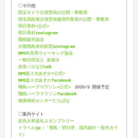
〇その他
国宝キトラ古墳壁画の公開・事務局
国宝高松塚古墳壁画修理作業室の公開・事務局
明日香村<公式>
明日香村
instagram
飛鳥観光協会
古都飛鳥保存財団
instagram
NPO
奈良県ウォーキング協会
一般社団法人 楽健法
奈良バスなび
web
NPO
楽スポあすか<公式>
NPO
楽スポあすか
facebook
飛鳥ハーフマラソン<公式>
　2026/3 開催予定
飛鳥ハーフマラソン
facebook
健康福祉センターたちばな
〇案内サイト
奈良大和巡礼スタンプラリー
トラベル
jp
（「飛鳥・明日香」国内旅行・観光ガイ
ド）