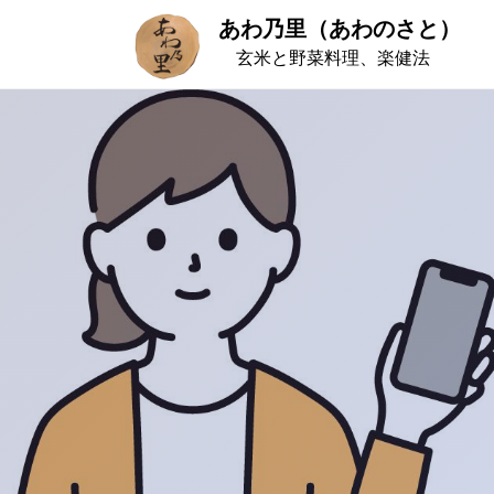
S
あわ乃里（あわのさと）
k
玄米と野菜料理、楽健法
i
p
t
o
c
o
n
t
e
n
t