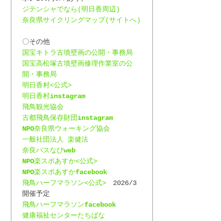
ジテンシャでなら(明日香周辺)
奈良県サイクリングマップ(サイトへ)
〇その他
国宝キトラ古墳壁画の公開・事務局
国宝高松塚古墳壁画修理作業室の公
開・事務局
明日香村<公式>
明日香村
instagram
飛鳥観光協会
古都飛鳥保存財団
instagram
NPO
奈良県ウォーキング協会
一般社団法人 楽健法
奈良バスなび
web
NPO
楽スポあすか<公式>
NPO
楽スポあすか
facebook
飛鳥ハーフマラソン<公式>
　2026/3 
開催予定
飛鳥ハーフマラソン
facebook
健康福祉センターたちばな