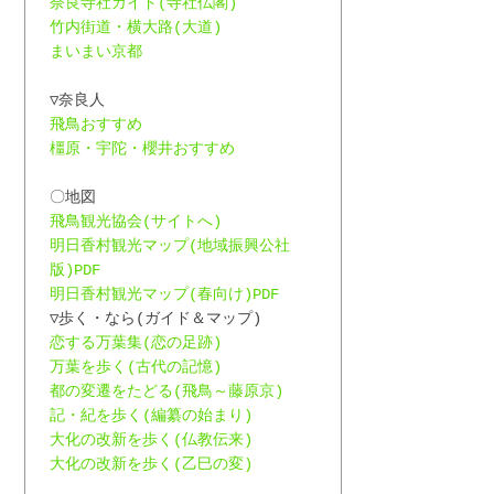
奈良寺社ガイド(寺社仏閣)
竹内街道・横大路(大道)
まいまい京都
▽奈良人
飛鳥おすすめ
橿原・宇陀・櫻井おすすめ
〇地図
飛鳥観光協会(サイトへ)
明日香村観光マップ(地域振興公社
版)PDF
明日香村観光マップ(春向け)PDF
▽歩く・なら(ガイド＆マップ)
恋する万葉集(恋の足跡)
万葉を歩く(古代の記憶)
都の変遷をたどる(飛鳥～藤原京)
記・紀を歩く(編纂の始まり)
大化の改新を歩く(仏教伝来)
大化の改新を歩く(乙巳の変)