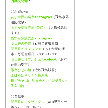
万葉文化館
＊
〇お買い物
あすか夢の楽市
instagram
（飛鳥水落
遺跡北隣）
あすか夢販売所<公式>
 （近鉄飛鳥駅
すぐ）
あすか夢販売所
instagram
明日香の夢市
（石舞台古墳西隣）
明日香ビオマルシェ
（あすか夢の楽
市）毎週金曜日 9:00～12:00
明日香ビオマルシェ
facebook
（あす
か夢の楽市）
飛鳥びとの館
（近鉄飛鳥駅前）
まほろばキッチン橿原店
街ガチャ in 明日香村 <PDFチラシ>
香久山鞄
〇自転車
明日香レンタサイクル
（WEB限定クー
ポン200円OFFあり）