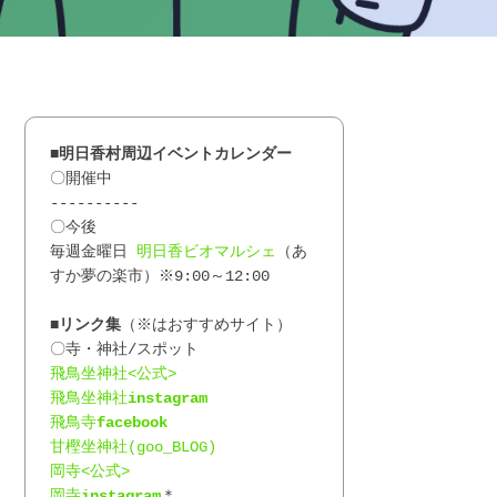
■明日香村周辺イベントカレンダー
〇開催中
----------
〇今後
毎週金曜日 
明日香ビオマルシェ
（あ
すか夢の楽市）※9:00～12:00
■リンク
集
（※はおすすめサイト）
〇寺・神社/スポット
飛鳥坐神社<公式>
飛鳥坐神社
instagram
飛鳥寺
facebook
甘樫坐神社(goo_BLOG)
岡寺<公式>
岡寺
instagram
＊