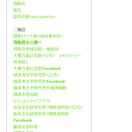
酒船石
猿石
益田岩船<wikipedia>
〇施設
飛鳥びとの館<総合案内所>
飛鳥歴史公園
＊
飛鳥寺研修会館／修徳坊
犬養万葉記念館<公式>
 （
4/1から一
時休館
）
犬養万葉記念館
facebook
橿原考古学研究所<公式>
橿原考古学研究所
facebook
橿原考古学研究所付属博物館
橿原市昆虫館
かしはらナビプラザ
奈良文化財研究所/飛鳥資料館<公式>
奈良文化財研究所/飛鳥資料館
facebook
藤原京資料室