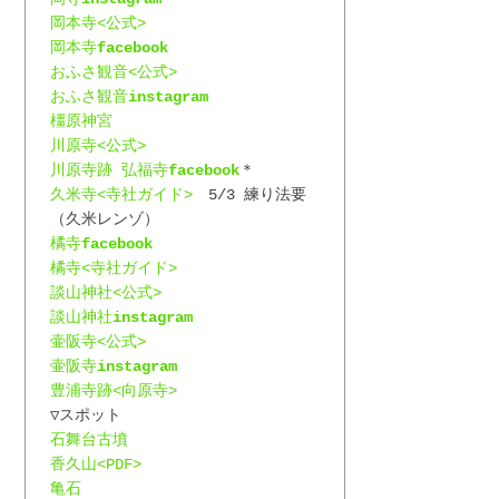
岡本寺<公式>
岡本寺
facebook
おふさ観音<公式>
おふさ観音
instagram
橿原神宮
川原寺<公式>
川原寺跡 弘福寺
facebook
＊
久米寺<寺社ガイド>
　5/3 練り法要
（久米レンゾ）
橘寺
facebook
橘寺<寺社ガイド>
談山神社<公式>
談山神社
instagram
壷阪寺<公式>
壷阪寺
instagram
豊浦寺跡<向原寺>
▽スポット
石舞台古墳
香久山<PDF>
亀石