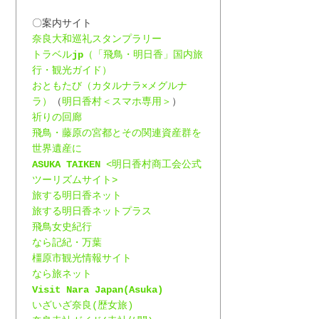
〇案内サイト
奈良大和巡礼スタンプラリー
トラベル
jp
（「飛鳥・明日香」国内旅
行・観光ガイド）
おともたび（カタルナラ×メグルナ
ラ）
（
明日香村＜スマホ専用＞
）
祈りの回廊
飛鳥・藤原の宮都とその関連資産群を
世界遺産に
ASUKA TAIKEN
 <明日香村商工会公式
ツーリズムサイト>
旅する明日香ネット
旅する明日香ネットプラス
飛鳥女史紀行
なら記紀・万葉
橿原市観光情報サイト
なら旅ネット
Visit Nara Japan(Asuka)
いざいざ奈良(歴女旅)