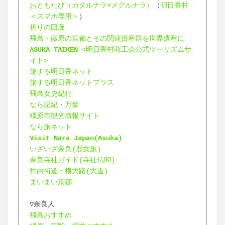
おともたび（カタルナラ×メグルナラ）
（
明日香村
＜スマホ専用＞
）
祈りの回廊
飛鳥・藤原の宮都とその関連資産群を世界遺産に
ASUKA TAIKEN
 <明日香村商工会公式ツーリズムサ
イト>
旅する明日香ネット
旅する明日香ネットプラス
飛鳥女史紀行
なら記紀・万葉
橿原市観光情報サイト
なら旅ネット
Visit Nara Japan(Asuka)
いざいざ奈良(歴女旅)
奈良寺社ガイド(寺社仏閣)
竹内街道・横大路(大道)
まいまい京都
▽奈良人
飛鳥おすすめ