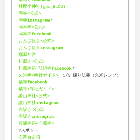
甘樫坐神社(goo_BLOG)
岡寺<公式>
岡寺
instagram
＊
岡本寺<公式>
岡本寺
facebook
おふさ観音<公式>
おふさ観音
instagram
橿原神宮
川原寺<公式>
川原寺跡 弘福寺
facebook
＊
久米寺<寺社ガイド>
　5/3 練り法要（久米レンゾ）
橘寺
facebook
橘寺<寺社ガイド>
談山神社<公式>
談山神社
instagram
壷阪寺<公式>
壷阪寺
instagram
豊浦寺跡<向原寺>
▽スポット
石舞台古墳