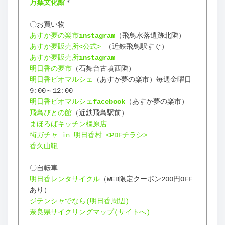
万葉文化館
＊
〇お買い物
あすか夢の楽市
instagram
（飛鳥水落遺跡北隣）
あすか夢販売所<公式>
 （近鉄飛鳥駅すぐ）
あすか夢販売所
instagram
明日香の夢市
（石舞台古墳西隣）
明日香ビオマルシェ
（あすか夢の楽市）毎週金曜日 
9:00～12:00
明日香ビオマルシェ
facebook
（あすか夢の楽市）
飛鳥びとの館
（近鉄飛鳥駅前）
まほろばキッチン橿原店
街ガチャ in 明日香村 <PDFチラシ>
香久山鞄
〇自転車
明日香レンタサイクル
（WEB限定クーポン200円OFF
あり）
ジテンシャでなら(明日香周辺)
奈良県サイクリングマップ(サイトへ)