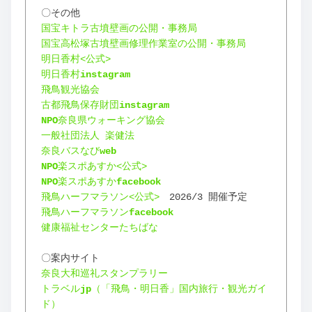
〇その他
国宝キトラ古墳壁画の公開・事務局
国宝高松塚古墳壁画修理作業室の公開・事務局
明日香村<公式>
明日香村
instagram
飛鳥観光協会
古都飛鳥保存財団
instagram
NPO
奈良県ウォーキング協会
一般社団法人 楽健法
奈良バスなび
web
NPO
楽スポあすか<公式>
NPO
楽スポあすか
facebook
飛鳥ハーフマラソン<公式>
　2026/3 開催予定
飛鳥ハーフマラソン
facebook
健康福祉センターたちばな
〇案内サイト
奈良大和巡礼スタンプラリー
トラベル
jp
（「飛鳥・明日香」国内旅行・観光ガイ
ド）