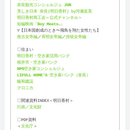
奈良観光コンシェルジュ 
JUN
美しき日本 奈良(明日香村) by河瀨直美
明日香村商工会＜公式チャンネル＞
短編映画『
Boy Meets
…』
▽【日本国創成のとき〜飛鳥を翔た女性たち】
推古女帝編
／
斉明女帝編
／
持統女帝編
〇住まい
明日香村・空き家活用バンク
桜井市・空き家バンク
NPO
空き家コンシェルジュ
LIFULL HOME'S 
空き家バンク（奈良）
輪和建設
クロニカ
〇関連資料INDEX＜明日香村＞
行政／文化財
〇PDF資料
＜
文化庁
＞