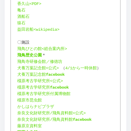
香久山<PDF>
亀石
酒船石
猿石
益田岩船<wikipedia>
〇施設
飛鳥びとの館<総合案内所>
飛鳥歴史公園
＊
飛鳥寺研修会館／修徳坊
犬養万葉記念館<公式>
 （
4/1から一時休館
）
犬養万葉記念館
facebook
橿原考古学研究所<公式>
橿原考古学研究所
facebook
橿原考古学研究所付属博物館
橿原市昆虫館
かしはらナビプラザ
奈良文化財研究所/飛鳥資料館<公式>
奈良文化財研究所/飛鳥資料館
facebook
藤原京資料室