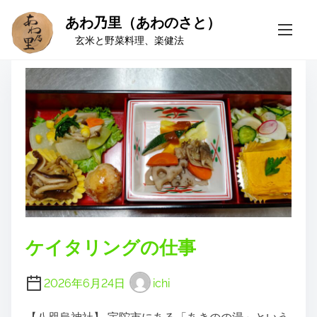
あわ乃里（あわのさと）
S
タグ:
八咫烏
k
玄米と野菜料理、楽健法
i
p
t
o
c
o
n
t
e
n
t
ケイタリングの仕事
2026年6月24日
ichi