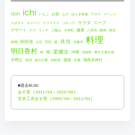
ichi
dan
お節
いちご
なす
ゆらぎ体操
アロマ
イベント
サラダ
スープ
カボチャ
キャベツ
クリスマス
コロッケ
デザート
健康
ナス
ランチ
三輪山
今井町
八咫烏
動画
南瓜
料理
弁当
和田池
味噌
大豆
宇陀
庭
当麻寺
明日香村
楽健法
桜
沖縄
柿
淡路島
牽牛子塚古墳
甘樫丘
蓮根
飛鳥坐神社
稲渕
紹介記事
自転車
豆腐
あす香 (2011/04～2023/08)
玄米工房あす香 (2005/09～2011/04)