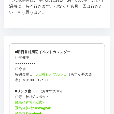
【八咫烏神社】 宇陀市にある「あきのの湯」という
温泉に、時々行きます。少なくとも月一回は行きた
い、そう思うほど…
■明日香村周辺イベントカレンダー
〇開催中
----------
〇今後
毎週金曜日 
明日香ビオマルシェ
（あすか夢の楽
市）※9:00～12:00
■リンク
集
（※はおすすめサイト）
〇寺・神社/スポット
飛鳥坐神社<公式>
飛鳥坐神社
instagram
飛鳥寺
facebook