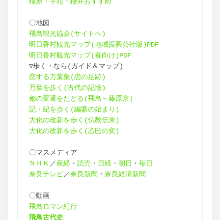
橿原・宇陀・櫻井おすすめ
〇地図
飛鳥観光協会(サイトへ)
明日香村観光マップ(地域振興公社版)PDF
明日香村観光マップ(春向け)PDF
▽歩く・なら(ガイド＆マップ)
恋する万葉集(恋の足跡)
万葉を歩く(古代の記憶)
都の変遷をたどる(飛鳥～藤原京)
記・紀を歩く(編纂の始まり)
大化の改新を歩く(仏教伝来)
大化の改新を歩く(乙巳の変)
〇マスメディア
ＮＨＫ
／
産経
・
読売
・
日経
・
朝日
・
毎日
奈良テレビ
／
奈良新聞
・
奈良経済新聞
〇動画
飛鳥ロマン紀行
飛鳥古代史