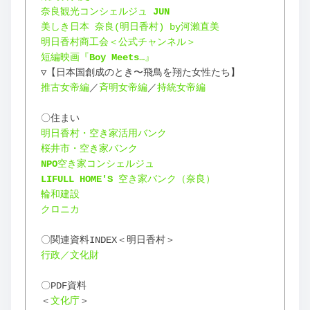
奈良観光コンシェルジュ 
JUN
美しき日本 奈良(明日香村) by河瀨直美
明日香村商工会＜公式チャンネル＞
短編映画『
Boy Meets
…』
▽【日本国創成のとき〜飛鳥を翔た女性たち】
推古女帝編
／
斉明女帝編
／
持統女帝編
〇住まい
明日香村・空き家活用バンク
桜井市・空き家バンク
NPO
空き家コンシェルジュ
LIFULL HOME'S 
空き家バンク（奈良）
輪和建設
クロニカ
〇関連資料INDEX＜明日香村＞
行政／文化財
〇PDF資料
＜
文化庁
＞