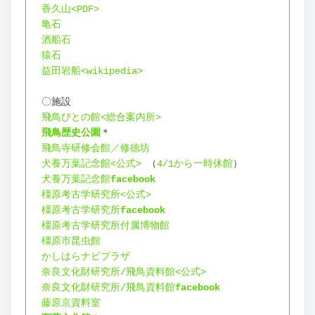
香久山<PDF>
亀石
酒船石
猿石
益田岩船<wikipedia>
〇施設
飛鳥びとの館<総合案内所>
飛鳥歴史公園
＊
飛鳥寺研修会館／修徳坊
犬養万葉記念館<公式>
 （
4/1から一時休館
）
犬養万葉記念館
facebook
橿原考古学研究所<公式>
橿原考古学研究所
facebook
橿原考古学研究所付属博物館
橿原市昆虫館
かしはらナビプラザ
奈良文化財研究所/飛鳥資料館<公式>
奈良文化財研究所/飛鳥資料館
facebook
藤原京資料室