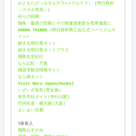
おともたび（カタルナラ×メグルナラ）
（
明日香村
＜スマホ専用＞
）
祈りの回廊
飛鳥・藤原の宮都とその関連資産群を世界遺産に
ASUKA TAIKEN
 <明日香村商工会公式ツーリズムサ
イト>
旅する明日香ネット
旅する明日香ネットプラス
飛鳥女史紀行
なら記紀・万葉
橿原市観光情報サイト
なら旅ネット
Visit Nara Japan(Asuka)
いざいざ奈良(歴女旅)
奈良寺社ガイド(寺社仏閣)
竹内街道・横大路(大道)
まいまい京都
▽奈良人
飛鳥おすすめ