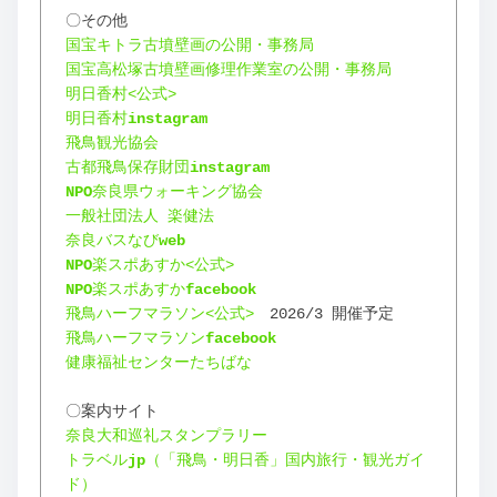
〇その他
国宝キトラ古墳壁画の公開・事務局
国宝高松塚古墳壁画修理作業室の公開・事務局
明日香村<公式>
明日香村
instagram
飛鳥観光協会
古都飛鳥保存財団
instagram
NPO
奈良県ウォーキング協会
一般社団法人 楽健法
奈良バスなび
web
NPO
楽スポあすか<公式>
NPO
楽スポあすか
facebook
飛鳥ハーフマラソン<公式>
　2026/3 開催予定
飛鳥ハーフマラソン
facebook
健康福祉センターたちばな
〇案内サイト
奈良大和巡礼スタンプラリー
トラベル
jp
（「飛鳥・明日香」国内旅行・観光ガイ
ド）