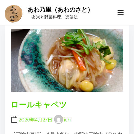
あわ乃里（あわのさと）
S
タグ:
キャベツ
k
玄米と野菜料理、楽健法
i
p
t
o
c
o
n
t
e
n
t
ロールキャベツ
2026年4月27日
ichi