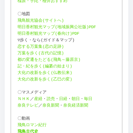
橿原・宇陀・櫻井おすすめ
〇地図
飛鳥観光協会(サイトへ)
明日香村観光マップ(地域振興公社版)PDF
明日香村観光マップ(春向け)PDF
▽歩く・なら(ガイド＆マップ)
恋する万葉集(恋の足跡)
万葉を歩く(古代の記憶)
都の変遷をたどる(飛鳥～藤原京)
記・紀を歩く(編纂の始まり)
大化の改新を歩く(仏教伝来)
大化の改新を歩く(乙巳の変)
〇マスメディア
ＮＨＫ
／
産経
・
読売
・
日経
・
朝日
・
毎日
奈良テレビ
／
奈良新聞
・
奈良経済新聞
〇動画
飛鳥ロマン紀行
飛鳥古代史