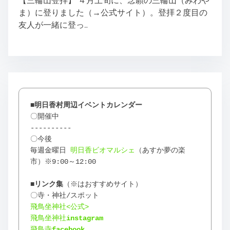
【三輪山登拝】 ４月上旬に、念願の三輪山（みわや
ま）に登りました（→公式サイト）。登拝２度目の
友人が一緒に登っ…
■明日香村周辺イベントカレンダー
〇開催中
----------
〇今後
毎週金曜日 
明日香ビオマルシェ
（あすか夢の楽
市）※9:00～12:00
■リンク
集
（※はおすすめサイト）
〇寺・神社/スポット
飛鳥坐神社<公式>
飛鳥坐神社
instagram
飛鳥寺
facebook