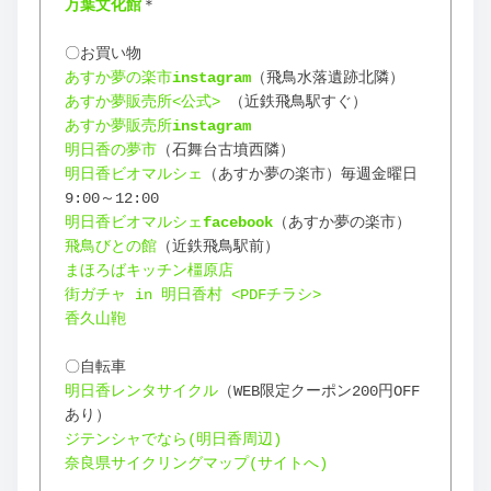
万葉文化館
＊
〇お買い物
あすか夢の楽市
instagram
（飛鳥水落遺跡北隣）
あすか夢販売所<公式>
 （近鉄飛鳥駅すぐ）
あすか夢販売所
instagram
明日香の夢市
（石舞台古墳西隣）
明日香ビオマルシェ
（あすか夢の楽市）毎週金曜日 
9:00～12:00
明日香ビオマルシェ
facebook
（あすか夢の楽市）
飛鳥びとの館
（近鉄飛鳥駅前）
まほろばキッチン橿原店
街ガチャ in 明日香村 <PDFチラシ>
香久山鞄
〇自転車
明日香レンタサイクル
（WEB限定クーポン200円OFF
あり）
ジテンシャでなら(明日香周辺)
奈良県サイクリングマップ(サイトへ)