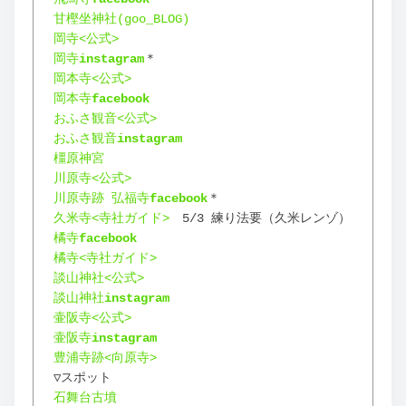
甘樫坐神社(goo_BLOG)
岡寺<公式>
岡寺
instagram
＊
岡本寺<公式>
岡本寺
facebook
おふさ観音<公式>
おふさ観音
instagram
橿原神宮
川原寺<公式>
川原寺跡 弘福寺
facebook
＊
久米寺<寺社ガイド>
　5/3 練り法要（久米レンゾ）
橘寺
facebook
橘寺<寺社ガイド>
談山神社<公式>
談山神社
instagram
壷阪寺<公式>
壷阪寺
instagram
豊浦寺跡<向原寺>
▽スポット
石舞台古墳