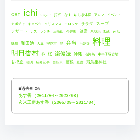
ichi
dan
お節
いちご
なす
ゆらぎ体操
アロマ
イベント
スープ
サラダ
カボチャ
キャベツ
クリスマス
コロッケ
デザート
健康
ナス
ランチ
三輪山
今井町
八咫烏
動画
南瓜
料理
弁当
和田池
味噌
大豆
宇陀市
庭
当麻寺
明日香村
楽健法
桜
沖縄
柿
淡路島
牽牛子塚古墳
甘樫丘
蓮根
飛鳥坐神社
稲渕
紹介記事
自転車
豆腐
あす香 (2011/04～2023/08)
玄米工房あす香 (2005/09～2011/04)