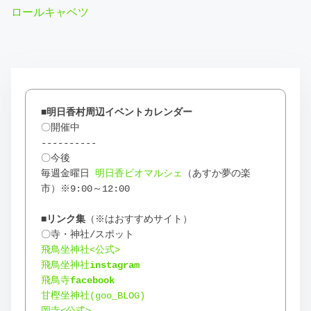
ロールキャベツ
■明日香村周辺イベントカレンダー
〇開催中
----------
〇今後
毎週金曜日 
明日香ビオマルシェ
（あすか夢の楽
市）※9:00～12:00
■リンク
集
（※はおすすめサイト）
〇寺・神社/スポット
飛鳥坐神社<公式>
飛鳥坐神社
instagram
飛鳥寺
facebook
甘樫坐神社(goo_BLOG)