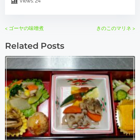
Views:
24
P
<
ゴーヤの味噌煮
きのこのマリネ
>
o
Related Posts
s
t
s
n
a
v
i