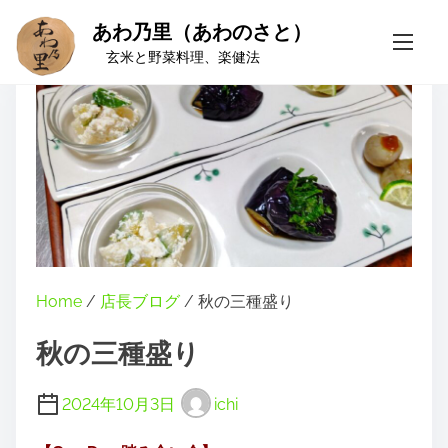
あわ乃里（あわのさと）
S
玄米と野菜料理、楽健法
k
i
p
t
o
c
o
n
t
e
Home
/
店長ブログ
/ 秋の三種盛り
n
t
秋の三種盛り
2024年10月3日
ichi