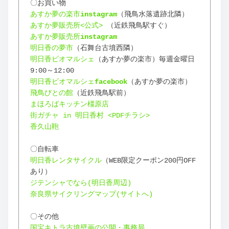
〇お買い物
あすか夢の楽市
instagram
（飛鳥水落遺跡北隣）
あすか夢販売所<公式>
 （近鉄飛鳥駅すぐ）
あすか夢販売所
instagram
明日香の夢市
（石舞台古墳西隣）
明日香ビオマルシェ
（あすか夢の楽市）毎週金曜日 
9:00～12:00
明日香ビオマルシェ
facebook
（あすか夢の楽市）
飛鳥びとの館
（近鉄飛鳥駅前）
まほろばキッチン橿原店
街ガチャ in 明日香村 <PDFチラシ>
香久山鞄
〇自転車
明日香レンタサイクル
（WEB限定クーポン200円OFF
あり）
ジテンシャでなら(明日香周辺)
奈良県サイクリングマップ(サイトへ)
〇その他
国宝キトラ古墳壁画の公開・事務局