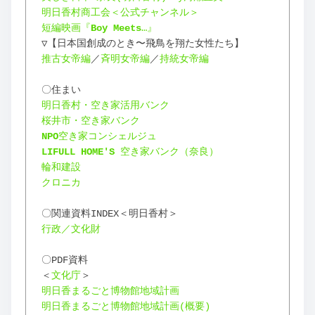
明日香村商工会＜公式チャンネル＞
短編映画『
Boy Meets
…』
▽【日本国創成のとき〜飛鳥を翔た女性たち】
推古女帝編
／
斉明女帝編
／
持統女帝編
〇住まい
明日香村・空き家活用バンク
桜井市・空き家バンク
NPO
空き家コンシェルジュ
LIFULL HOME'S 
空き家バンク（奈良）
輪和建設
クロニカ
〇関連資料INDEX＜明日香村＞
行政／文化財
〇PDF資料
＜
文化庁
＞
明日香まるごと博物館地域計画
明日香まるごと博物館地域計画(概要)