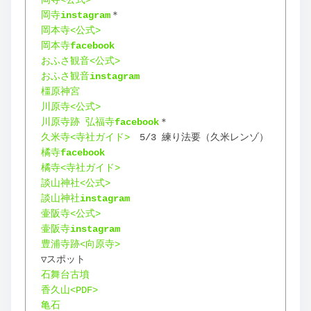
岡寺<公式>
岡寺
instagram
＊
岡本寺<公式>
岡本寺
facebook
おふさ観音<公式>
おふさ観音
instagram
橿原神宮
川原寺<公式>
川原寺跡 弘福寺
facebook
＊
久米寺<寺社ガイド>
　5/3 練り法要（久米レンゾ）
橘寺
facebook
橘寺<寺社ガイド>
談山神社<公式>
談山神社
instagram
壷阪寺<公式>
壷阪寺
instagram
豊浦寺跡<向原寺>
▽スポット
石舞台古墳
香久山<PDF>
亀石