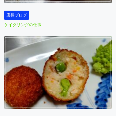
g
a
店長ブログ
t
ケイタリングの仕事
i
o
n