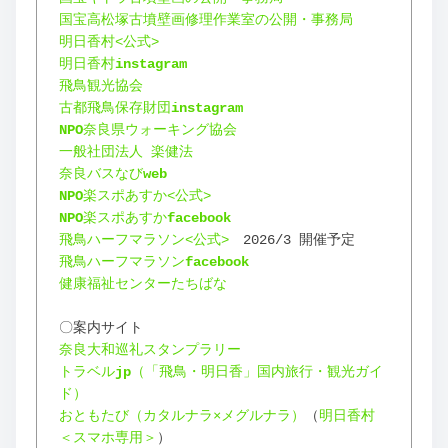
国宝高松塚古墳壁画修理作業室の公開・事務局
明日香村<公式>
明日香村
instagram
飛鳥観光協会
古都飛鳥保存財団
instagram
NPO
奈良県ウォーキング協会
一般社団法人 楽健法
奈良バスなび
web
NPO
楽スポあすか<公式>
NPO
楽スポあすか
facebook
飛鳥ハーフマラソン<公式>
　2026/3 開催予定
飛鳥ハーフマラソン
facebook
健康福祉センターたちばな
〇案内サイト
奈良大和巡礼スタンプラリー
トラベル
jp
（「飛鳥・明日香」国内旅行・観光ガイ
ド）
おともたび（カタルナラ×メグルナラ）
（
明日香村
＜スマホ専用＞
）