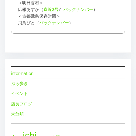
＜明日香村＞
広報あすか（
直近3号
/
バックナンバー
）
＜古都飛鳥保存財団＞
飛鳥びと（
バックナンバー
）
information
ぶら歩き
イベント
店長ブログ
未分類
ichi