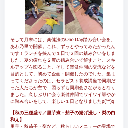
そして月末には、楽健法のOne Day踏み合い会を、
あわ乃里で開催。これ、ずっとやってみたかったん
です！ランチを挟んで１日で２回の踏み合いをしま
した。夏の疲れを２度の踏み合いで解すこと、スキ
ルアップを図ること、そして楽健仲間の交流などを
目的として、初めて企画・開催したのでした。集ま
ってくださったのは、セラピスト養成講座で同期だ
った人たちが主で、図らずも同期会さながらとなり
ました。久しぶりに会う楽健仲間でワイワイ賑やか
に踏み合いをして、楽しい１日となりましたp(^^)q
【秋の三種盛り／里芋煮・茄子の揚げ浸し・梨の白
和え】
里芋・秋茄子・梨など、秋らしいメニューの登場で