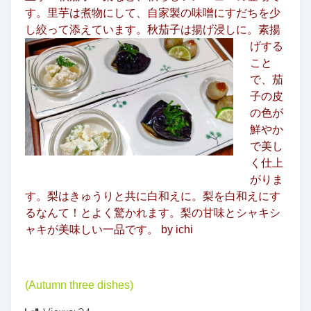
す。里芋は煮物にして、自家製の味噌にすだちを少
し絞って添えています。
秋茄子は揚げ浸しに。素揚
げする
こと
で、茄
子の皮
の色が
鮮やか
で美し
く仕上
がりま
す。梨はきゅうりと共に白和えに。梨を白和えにす
るなんて！とよく驚かれます。梨の甘味とシャキシ
ャキが美味しい一品です。 by ichi
(Autumn three dishes)