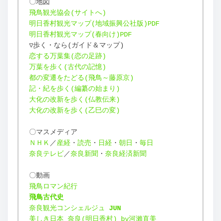
〇地図
飛鳥観光協会(サイトへ)
明日香村観光マップ(地域振興公社版)PDF
明日香村観光マップ(春向け)PDF
▽歩く・なら(ガイド＆マップ)
恋する万葉集(恋の足跡)
万葉を歩く(古代の記憶)
都の変遷をたどる(飛鳥～藤原京)
記・紀を歩く(編纂の始まり)
大化の改新を歩く(仏教伝来)
大化の改新を歩く(乙巳の変)
〇マスメディア
ＮＨＫ
／
産経
・
読売
・
日経
・
朝日
・
毎日
奈良テレビ
／
奈良新聞
・
奈良経済新聞
〇動画
飛鳥ロマン紀行
飛鳥古代史
奈良観光コンシェルジュ 
JUN
美しき日本 奈良(明日香村) by河瀨直美