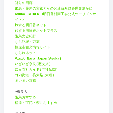
祈りの回廊
飛鳥・藤原の宮都とその関連資産群を世界遺産に
ASUKA TAIKEN
 <明日香村商工会公式ツーリズムサ
イト>
旅する明日香ネット
旅する明日香ネットプラス
飛鳥女史紀行
なら記紀・万葉
橿原市観光情報サイト
なら旅ネット
Visit Nara Japan(Asuka)
いざいざ奈良(歴女旅)
奈良寺社ガイド(寺社仏閣)
竹内街道・横大路(大道)
まいまい京都
▽奈良人
飛鳥おすすめ
橿原・宇陀・櫻井おすすめ