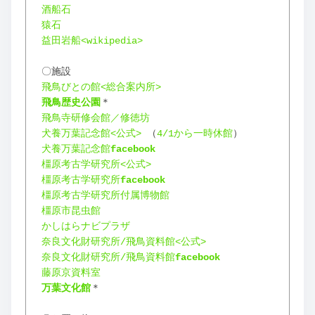
酒船石
猿石
益田岩船<wikipedia>
〇施設
飛鳥びとの館<総合案内所>
飛鳥歴史公園
＊
飛鳥寺研修会館／修徳坊
犬養万葉記念館<公式>
 （
4/1から一時休館
）
犬養万葉記念館
facebook
橿原考古学研究所<公式>
橿原考古学研究所
facebook
橿原考古学研究所付属博物館
橿原市昆虫館
かしはらナビプラザ
奈良文化財研究所/飛鳥資料館<公式>
奈良文化財研究所/飛鳥資料館
facebook
藤原京資料室
万葉文化館
＊