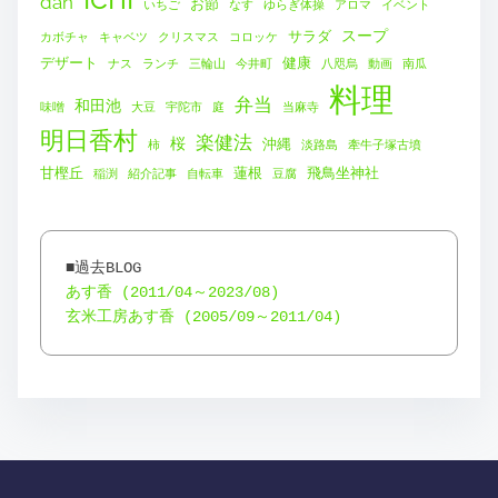
dan
お節
いちご
なす
ゆらぎ体操
アロマ
イベント
スープ
サラダ
カボチャ
キャベツ
クリスマス
コロッケ
デザート
健康
ナス
ランチ
三輪山
今井町
八咫烏
動画
南瓜
料理
弁当
和田池
味噌
大豆
宇陀市
庭
当麻寺
明日香村
楽健法
桜
沖縄
柿
淡路島
牽牛子塚古墳
甘樫丘
蓮根
飛鳥坐神社
稲渕
紹介記事
自転車
豆腐
あす香 (2011/04～2023/08)
玄米工房あす香 (2005/09～2011/04)