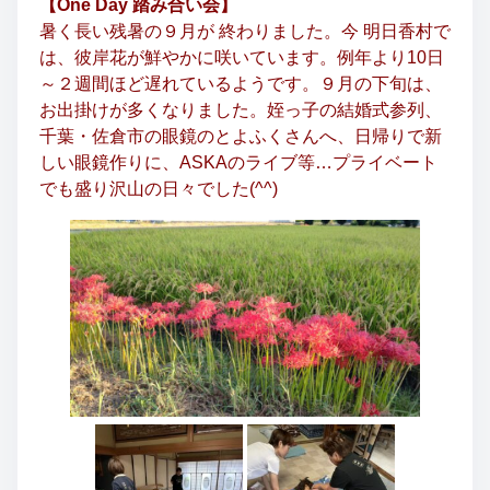
【One Day 踏み合い会】
暑く長い残暑の９月が 終わりました。今 明日香村で
は、彼岸花が鮮やかに咲いています。例年より10日
～２週間ほど遅れているようです。９月の下旬は、
お出掛けが多くなりました。姪っ子の結婚式参列、
千葉・佐倉市の眼鏡のとよふくさんへ、日帰りで新
しい眼鏡作りに、ASKAのライブ等…プライベート
でも盛り沢山の日々でした(^^)