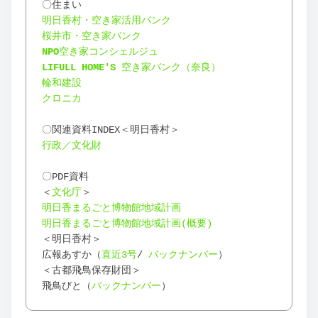
〇住まい
明日香村・空き家活用バンク
桜井市・空き家バンク
NPO
空き家コンシェルジュ
LIFULL HOME'S 
空き家バンク（奈良）
輪和建設
クロニカ
〇関連資料INDEX＜明日香村＞
行政／文化財
〇PDF資料
＜
文化庁
＞
明日香まるごと博物館地域計画
明日香まるごと博物館地域計画(概要)
＜明日香村＞
広報あすか（
直近3号
/
バックナンバー
）
＜古都飛鳥保存財団＞
飛鳥びと（
バックナンバー
）