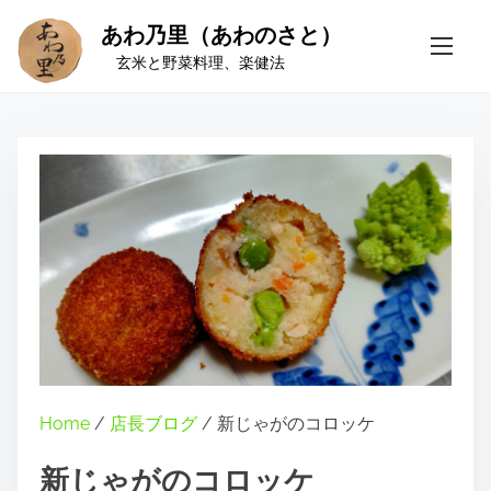
S
あわ乃里（あわのさと）
k
玄米と野菜料理、楽健法
i
p
t
o
c
o
n
t
e
n
t
Home
/
店長ブログ
/ 新じゃがのコロッケ
新じゃがのコロッケ