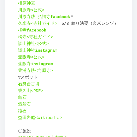
橿原神宮
川原寺<公式>
川原寺跡 弘福寺
facebook
＊
久米寺<寺社ガイド>
　5/3 練り法要（久米レンゾ）
橘寺
facebook
橘寺<寺社ガイド>
談山神社<公式>
談山神社
instagram
壷阪寺<公式>
壷阪寺
instagram
豊浦寺跡<向原寺>
▽スポット
石舞台古墳
香久山<PDF>
亀石
酒船石
猿石
益田岩船<wikipedia>
〇施設