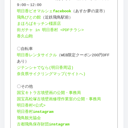
9:00～12:00
明日香ビオマルシェ
facebook
（あすか夢の楽市）
飛鳥びとの館
（近鉄飛鳥駅前）
まほろばキッチン橿原店
街ガチャ in 明日香村 <PDFチラシ>
香久山鞄
〇自転車
明日香レンタサイクル
（WEB限定クーポン200円OFF
あり）
ジテンシャでなら(明日香周辺)
奈良県サイクリングマップ(サイトへ)
〇その他
国宝キトラ古墳壁画の公開・事務局
国宝高松塚古墳壁画修理作業室の公開・事務局
明日香村<公式>
明日香村
instagram
飛鳥観光協会
古都飛鳥保存財団
instagram