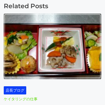
o
Related Posts
s
t
s
n
a
v
i
g
a
店長ブログ
t
ケイタリングの仕事