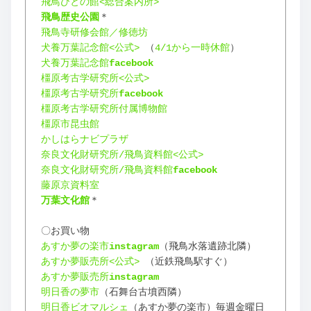
飛鳥びとの館<総合案内所>
飛鳥歴史公園
＊
飛鳥寺研修会館／修徳坊
犬養万葉記念館<公式>
 （
4/1から一時休館
）
犬養万葉記念館
facebook
橿原考古学研究所<公式>
橿原考古学研究所
facebook
橿原考古学研究所付属博物館
橿原市昆虫館
かしはらナビプラザ
奈良文化財研究所/飛鳥資料館<公式>
奈良文化財研究所/飛鳥資料館
facebook
藤原京資料室
万葉文化館
＊
〇お買い物
あすか夢の楽市
instagram
（飛鳥水落遺跡北隣）
あすか夢販売所<公式>
 （近鉄飛鳥駅すぐ）
あすか夢販売所
instagram
明日香の夢市
（石舞台古墳西隣）
明日香ビオマルシェ
（あすか夢の楽市）毎週金曜日 