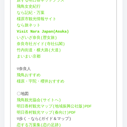
旅する明日香ネットプラス
飛鳥女史紀行
なら記紀・万葉
橿原市観光情報サイト
なら旅ネット
Visit Nara Japan(Asuka)
いざいざ奈良(歴女旅)
奈良寺社ガイド(寺社仏閣)
竹内街道・横大路(大道)
まいまい京都
▽奈良人
飛鳥おすすめ
橿原・宇陀・櫻井おすすめ
〇地図
飛鳥観光協会(サイトへ)
明日香村観光マップ(地域振興公社版)PDF
明日香村観光マップ(春向け)PDF
▽歩く・なら(ガイド＆マップ)
恋する万葉集(恋の足跡)