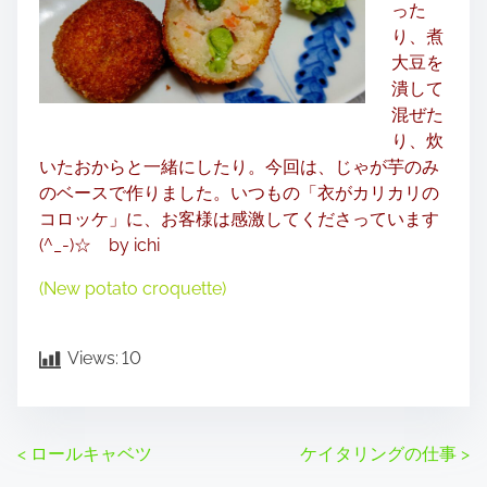
った
り、煮
大豆を
潰して
混ぜた
り、
炊
いたおからと一緒にしたり。今回は、
じゃが芋のみ
のベースで作りました。いつもの「
衣がカリカリの
コロッケ」に、
お客様は感激してくださっています
(^_-)☆ by ichi
(New potato croquette)
Views:
10
P
<
ロールキャベツ
ケイタリングの仕事
>