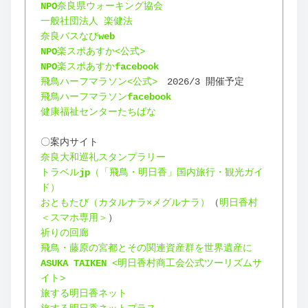
NPO
奈良県ウォーキング協会
一般社団法人 楽健法
奈良バスなび
web
NPO
楽スポあすか<公式>
NPO
楽スポあすか
facebook
飛鳥ハーフマラソン<公式>
　2026/3 開催予定
飛鳥ハーフマラソン
facebook
健康福祉センターたちばな
〇案内サイト
奈良大和巡礼スタンプラリー
トラベル
jp
（「飛鳥・明日香」国内旅行・観光ガイ
ド）
おともたび（カタルナラ×メグルナラ）
（
明日香村
＜スマホ専用＞
）
祈りの回廊
飛鳥・藤原の宮都とその関連資産群を世界遺産に
ASUKA TAIKEN
 <明日香村商工会公式ツーリズムサ
イト>
旅する明日香ネット