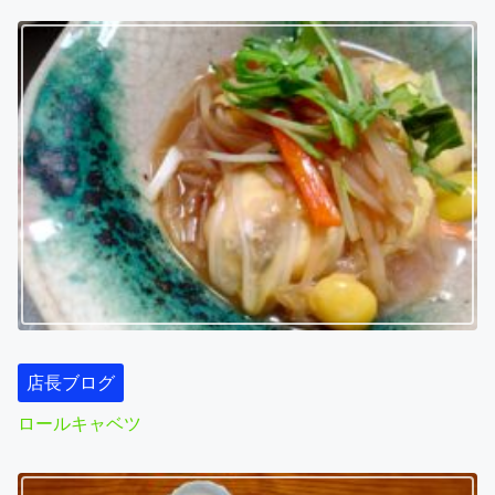
i
o
n
店長ブログ
ロールキャベツ