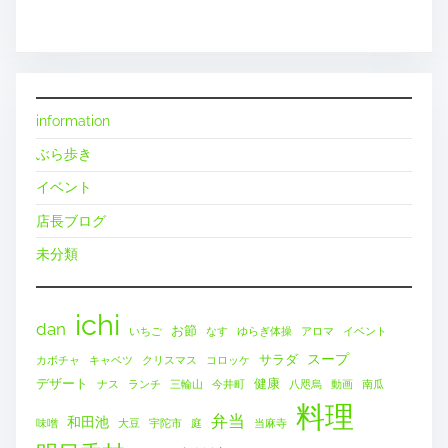
information
ぶら歩き
イベント
店長ブログ
未分類
ichi
dan
お節
いちご
なす
ゆらぎ体操
アロマ
イベント
スープ
サラダ
カボチャ
キャベツ
クリスマス
コロッケ
デザート
健康
ナス
ランチ
三輪山
今井町
八咫烏
動画
南瓜
料理
弁当
和田池
味噌
大豆
宇陀市
庭
当麻寺