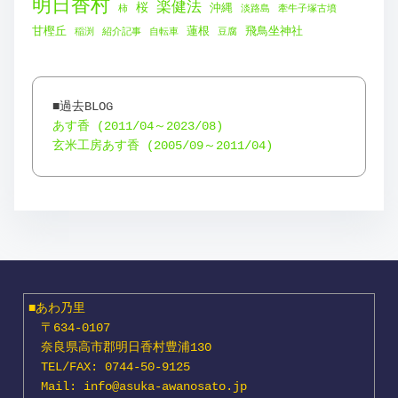
明日香村
楽健法
桜
沖縄
柿
淡路島
牽牛子塚古墳
甘樫丘
蓮根
飛鳥坐神社
稲渕
紹介記事
自転車
豆腐
あす香 (2011/04～2023/08)
玄米工房あす香 (2005/09～2011/04)
■あわ乃里

　〒634-0107

　奈良県高市郡明日香村豊浦130

　TEL/FAX: 0744-50-9125

　Mail: info@asuka-awanosato.jp