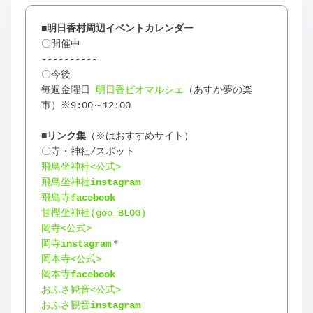
■明日香村周辺イベントカレンダー
〇開催中
----------
〇今後
毎週金曜日 
明日香ビオマルシェ
（あすか夢の楽
市）※9:00～12:00
■リンク
集
（※はおすすめサイト）
〇寺・神社/スポット
飛鳥坐神社<公式>
飛鳥坐神社
instagram
飛鳥寺
facebook
甘樫坐神社(goo_BLOG)
岡寺<公式>
岡寺
instagram
＊
岡本寺<公式>
岡本寺
facebook
おふさ観音<公式>
おふさ観音
instagram