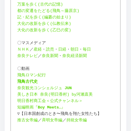
万葉を歩く(古代の記憶)
都の変遷をたどる(飛鳥～藤原京)
記・紀を歩く(編纂の始まり)
大化の改新を歩く(仏教伝来)
大化の改新を歩く(乙巳の変)
〇マスメディア
ＮＨＫ
／
産経
・
読売
・
日経
・
朝日
・
毎日
奈良テレビ
／
奈良新聞
・
奈良経済新聞
〇動画
飛鳥ロマン紀行
飛鳥古代史
奈良観光コンシェルジュ 
JUN
美しき日本 奈良(明日香村) by河瀨直美
明日香村商工会＜公式チャンネル＞
短編映画『
Boy Meets
…』
▽【日本国創成のとき〜飛鳥を翔た女性たち】
推古女帝編
／
斉明女帝編
／
持統女帝編